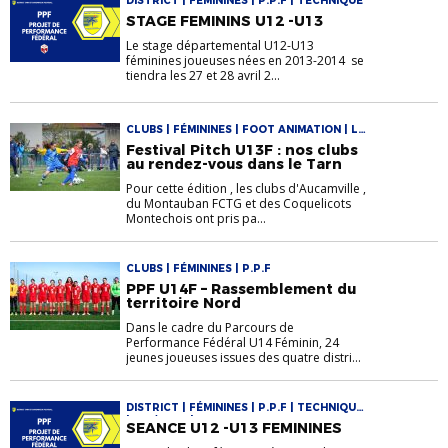
DISTRICT | FÉMININES | P.P.F | TECHNIQUE
STAGE FEMININS U12 -U13
Le stage départemental U12-U13
féminines joueuses nées en 2013-2014 se
tiendra les 27 et 28 avril 2...
CLUBS | FÉMININES | FOOT ANIMATION | LA
VIE DES CLUBS
Festival Pitch U13F : nos clubs
au rendez-vous dans le Tarn
Pour cette édition , les clubs d'Aucamville ,
du Montauban FCTG et des Coquelicots
Montechois ont pris pa...
CLUBS | FÉMININES | P.P.F
PPF U14F – Rassemblement du
territoire Nord
Dans le cadre du Parcours de
Performance Fédéral U14 Féminin, 24
jeunes joueuses issues des quatre distri...
DISTRICT | FÉMININES | P.P.F | TECHNIQUE
| U12/U14 F | U13
SEANCE U12 -U13 FEMININES